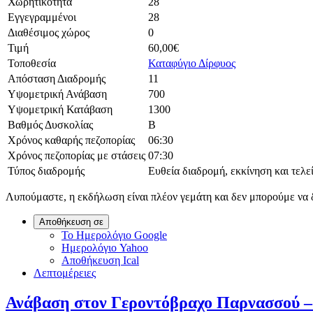
Χωρητικότητα
28
Εγγεγραμμένοι
28
Διαθέσιμος χώρος
0
Τιμή
60,00€
Τοποθεσία
Καταφύγιο Δίρφυος
Απόσταση Διαδρομής
11
Υψομετρική Ανάβαση
700
Υψομετρική Κατάβαση
1300
Βαθμός Δυσκολίας
Β
Χρόνος καθαρής πεζοπορίας
06:30
Χρόνος πεζοπορίας με στάσεις
07:30
Τύπος διαδρομής
Ευθεία διαδρομή, εκκίνηση και τελείω
Λυπούμαστε, η εκδήλωση είναι πλέον γεμάτη και δεν μπορούμε να 
Αποθήκευση σε
Το Ημερολόγιο Google
Ημερολόγιο Yahoo
Αποθήκευση Ical
Λεπτομέρειες
Ανάβαση στον Γεροντόβραχο Παρνασσού –