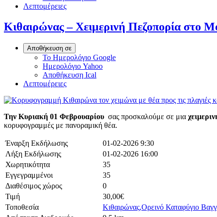
Λεπτομέρειες
Κιθαιρώνας – Χειμερινή Πεζοπορία στο Μ
Αποθήκευση σε
Το Ημερολόγιο Google
Ημερολόγιο Yahoo
Αποθήκευση Ical
Λεπτομέρειες
Την Κυριακή 01 Φεβρουαρίου
σας προσκαλούμε σε μια
χειμεριν
κορυφογραμμές με πανοραμική θέα.
Έναρξη Εκδήλωσης
01-02-2026 9:30
Λήξη Εκδήλωσης
01-02-2026 16:00
Χωρητικότητα
35
Εγγεγραμμένοι
35
Διαθέσιμος χώρος
0
Τιμή
30,00€
Τοποθεσία
Κιθαιρώνας,Ορεινό Καταφύγιο Βαγγ