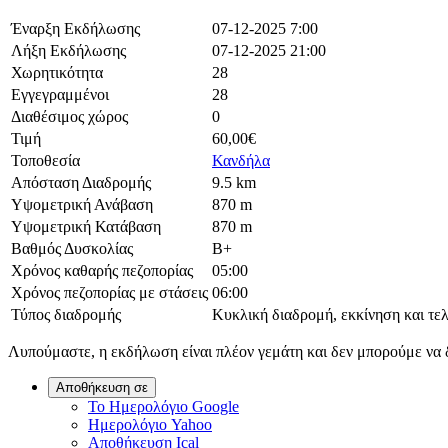
Έναρξη Εκδήλωσης
07-12-2025 7:00
Λήξη Εκδήλωσης
07-12-2025 21:00
Χωρητικότητα
28
Εγγεγραμμένοι
28
Διαθέσιμος χώρος
0
Τιμή
60,00€
Τοποθεσία
Κανδήλα
Απόσταση Διαδρομής
9.5 km
Υψομετρική Ανάβαση
870 m
Υψομετρική Κατάβαση
870 m
Βαθμός Δυσκολίας
Β+
Χρόνος καθαρής πεζοπορίας
05:00
Χρόνος πεζοπορίας με στάσεις
06:00
Τύπος διαδρομής
Κυκλική διαδρομή, εκκίνηση και τελε
Λυπούμαστε, η εκδήλωση είναι πλέον γεμάτη και δεν μπορούμε να 
Αποθήκευση σε
Το Ημερολόγιο Google
Ημερολόγιο Yahoo
Αποθήκευση Ical