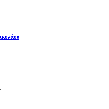
ικολάου
ς.