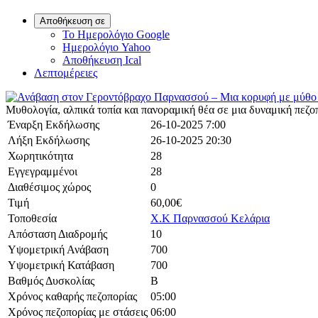
Αποθήκευση σε
Το Ημερολόγιο Google
Ημερολόγιο Yahoo
Αποθήκευση Ical
Λεπτομέρειες
Μυθολογία, αλπικά τοπία και πανοραμική θέα σε μια δυναμική πεζο
Έναρξη Εκδήλωσης
26-10-2025 7:00
Λήξη Εκδήλωσης
26-10-2025 20:30
Χωρητικότητα
28
Εγγεγραμμένοι
28
Διαθέσιμος χώρος
0
Τιμή
60,00€
Τοποθεσία
X.K Παρνασσού Κελάρια
Απόσταση Διαδρομής
10
Υψομετρική Ανάβαση
700
Υψομετρική Κατάβαση
700
Βαθμός Δυσκολίας
Β
Χρόνος καθαρής πεζοπορίας
05:00
Χρόνος πεζοπορίας με στάσεις
06:00